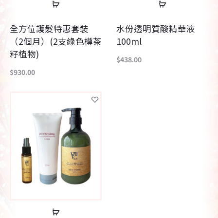
查
查
看
看
全方位護髮特惠套裝
水份透明質酸精華液
內
內
（2個月）(2支綠色樽茶
100ml
容
容
籽植物)
$
438.00
$
930.00
查