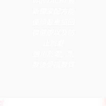
VANTACHI 最
新獨家配方能
使頭髮重組回
復健康以及防
止脫髮
適用於電, 漂,
髮後受損髮質