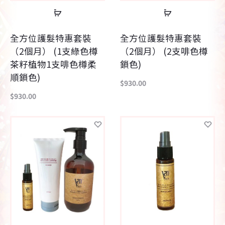
查
查
看
看
全方位護髮特惠套裝
全方位護髮特惠套裝
內
內
（2個月） (1支綠色樽
（2個月） (2支啡色樽
容
容
茶籽植物1支啡色樽柔
鎖色)
順鎖色)
$
930.00
$
930.00