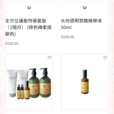
查
查
看
看
全方位護髮特惠套裝
水份透明質酸精華液
內
內
（1個月） (啡色樽柔順
50ml
容
容
鎖色)
$
338.00
$
530.00