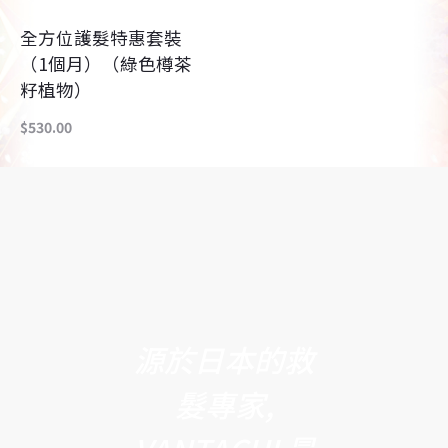
看
全方位護髮特惠套裝
內
（1個月）（綠色樽茶
容
籽植物）
$
530.00
源於日本的救
髮專家,